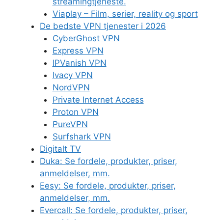
streamingtjeneste.
Viaplay – Film, serier, reality og sport
De bedste VPN tjenester i 2026
CyberGhost VPN
Express VPN
IPVanish VPN
Ivacy VPN
NordVPN
Private Internet Access
Proton VPN
PureVPN
Surfshark VPN
Digitalt TV
Duka: Se fordele, produkter, priser,
anmeldelser, mm.
Eesy: Se fordele, produkter, priser,
anmeldelser, mm.
Evercall: Se fordele, produkter, priser,