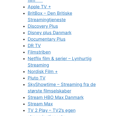
film
Apple TV +
BritBox – Den Britiske
Streamingtjeneste
Discovery Plus
Disney plus Danmark
Documentary Plus
DR TV
Filmstriben
Netflix film & serier – Lynhurtig
Streaming
Nordisk Film +
Pluto TV
SkyShowtime – Streaming fra de
største filmselskaber
Stream HBO Max Danmark
Stream Max
TV 2 Play – TV2’s egen