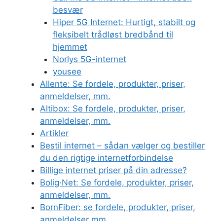
besvær
Hiper 5G Internet: Hurtigt, stabilt og
fleksibelt trådløst bredbånd til
hjemmet
Norlys 5G-internet
yousee
Allente: Se fordele, produkter, priser,
anmeldelser, mm.
Altibox: Se fordele, produkter, priser,
anmeldelser, mm.
Artikler
Bestil internet – sådan vælger og bestiller
du den rigtige internetforbindelse
Billige internet priser på din adresse?
Bolig·Net: Se fordele, produkter, priser,
anmeldelser, mm.
BornFiber: se fordele, produkter, priser,
anmeldelser mm.