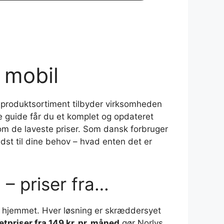
g mobil
 produktsortiment tilbyder virksomheden
ne guide får du et komplet og opdateret
 om de laveste priser. Som dansk forbruger
st til dine behov – hvad enten det er
 – priser fra…
il hjemmet. Hver løsning er skræddersyet
etpriser fra 149 kr. pr. måned
gør Norlys