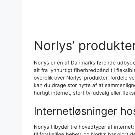
Norlys’ produkter
Norlys er en af Danmarks førende udbyder
alt fra lynhurtigt fiberbredbånd til flek
overblik over Norlys’ produkter, fordele 
kan du drage stor nytte af at sammenlign
hurtigt internet, stort tv-udvalg eller fl
Internetløsninger ho
Norlys tilbyder tre hovedtyper af interne
til forskellige behov, og Norlys har gjor