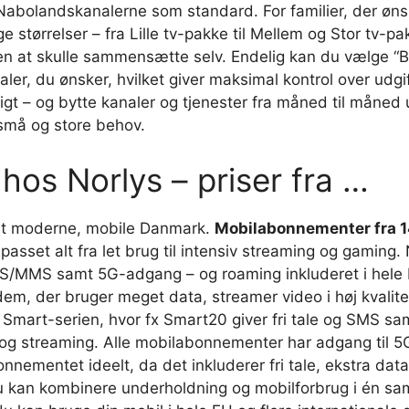
 Nabolandskanalerne som standard. For familier, der øn
ge størrelser – fra Lille tv-pakke til Mellem og Stor tv-pa
n at skulle sammensætte selv. Endelig kan du vælge “Bet
naler, du ønsker, hvilket giver maksimal kontrol over ud
gt – og bytte kanaler og tjenester fra måned til måned u
 små og store behov.
os Norlys – priser fra …
det moderne, mobile Danmark.
Mobilabonnementer fra 14
ilpasset alt fra let brug til intensiv streaming og gami
 SMS/MMS samt 5G-adgang – og roaming inkluderet i hele
em, der bruger meget data, streamer video i høj kvalitet
 Smart-serien, hvor fx Smart20 giver fri tale og SMS sa
k og streaming. Alle mobilabonnementer har adgang til 5
nnementet ideelt, da det inkluderer fri tale, ekstra da
u kan kombinere underholdning og mobilforbrug i én saml