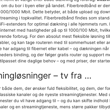
t om du bor i byen eller på landet. Fiberbredbånd er den
 1000/1000 Mbit. Dette betyder, at både upload og dow
streaming i topkvalitet. Fiberbredbånd findes som stan
WiFi-extenders for optimal dækning i alle hjemmets rum. H
internet med hastigheder på op til 1000/100 Mbit, hvilke
erende forbrug. For den absolut mest fleksible løsning t
kabler, og kan tage routeren med til sommerhuset eller an
kke har adgang til fibernet eller kabel – og dækningen n
neders binding, og der følger gratis router og support me
tilpasset dine daglige behov – og med priser, der starte
ingløsninger – tv fra …
er både dem, der ønsker fuld fleksibilitet, og dem, der f
lassiske kanaler og de nyeste streamingtjenester. Med 
enester du vil have adgang til – og du kan skifte indho
analer og en streamingtjeneste, mens større pakker tilb