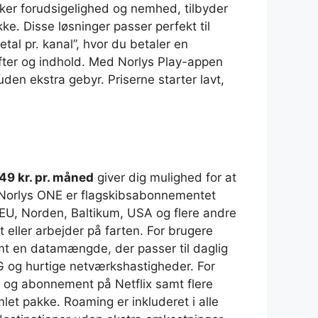
sker forudsigelighed og nemhed, tilbyder
kke. Disse løsninger passer perfekt til
al pr. kanal”, hvor du betaler en
gifter og indhold. Med Norlys Play-appen
den ekstra gebyr. Priserne starter lavt,
9 kr. pr. måned
giver dig mulighed for at
ng. Norlys ONE er flagskibsabonnementet
 EU, Norden, Baltikum, USA og flere andre
 eller arbejder på farten. For brugere
mt en datamængde, der passer til daglig
G og hurtige netværkshastigheder. For
ta og abonnement på Netflix samt flere
et pakke. Roaming er inkluderet i alle