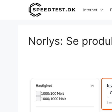
Hop
til
Internet
F
indhold
Norlys: Se produ