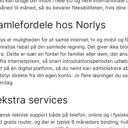
du kan bruge din mobil i hele EU og flere internationale
ned til måned, så du bevarer fleksibiliteten, hvis dine
amlefordele hos Norlys
lys er muligheden for at samle internet, tv og mobil og 
matisk rabat på din samlede regning. Det giver ikke bl
ra. Dette er især en fordel for familier eller dem, der ø
ra internetprisen, så snart introduktionsperioden udløbe
lt på én digital platform, så du nemt kan administrere 
dstyr direkte fra din egen konto. Jo flere løsninger du sa
verdag.
ekstra services
nsk teknisk support både på telefon, online og i fysiske
gratis router, og der er typisk 6 måneders binding, hvi