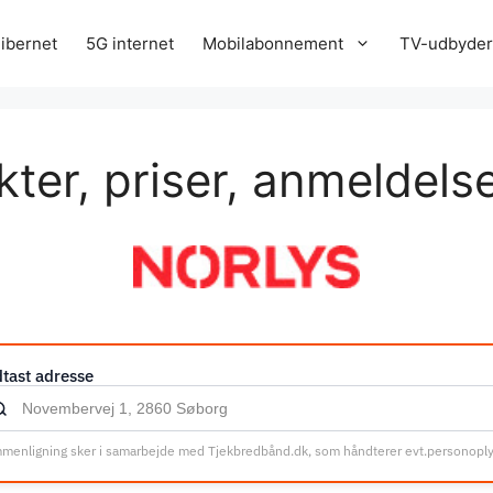
ibernet
5G internet
Mobilabonnement
TV-udbyde
kter, priser, anmeldels