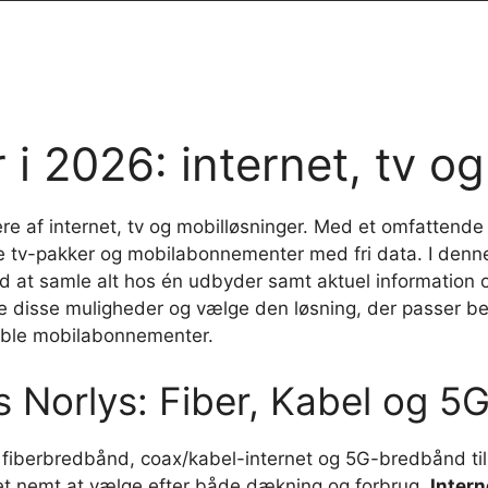
 i 2026: internet, tv o
e af internet, tv og mobilløsninger. Med et omfattende
sible tv-pakker og mobilabonnementer med fri data. I den
ved at samle alt hos én udbyder samt aktuel information
e disse muligheder og vælge den løsning, der passer bed
eksible mobilabonnementer.
s Norlys: Fiber, Kabel og 5G
t: fiberbredbånd, coax/kabel-internet og 5G-bredbånd t
t det nemt at vælge efter både dækning og forbrug.
Intern