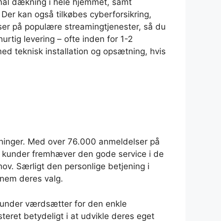
timal dækning i hele hjemmet, samt
. Der kan også tilkøbes cyberforsikring,
ser på populære streamingtjenester, så du
tig levering – ofte inden for 1-2
d teknisk installation og opsætning, hvis
øsninger. Med over 76.000 anmeldelser på
ge kunder fremhæver den gode service i de
ov. Særligt den personlige betjening i
nnem deres valg.
 kunder værdsætter for den enkle
eret betydeligt i at udvikle deres eget