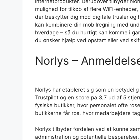
internetprodukter. Derudover tilbyder Nor
mulighed for tilkøb af flere WiFi-enheder,
der beskytter dig mod digitale trusler o
kan kombinere din mobilregning med under
hverdage – så du hurtigt kan komme i gan
du ønsker hjælp ved opstart eller ved skift
Norlys – Anmeldelse
Norlys har etableret sig som en betydeli
Trustpilot og en score på 3,7 ud af 5 st
fysiske butikker, hvor personalet ofte ro
butikkerne får ros, hvor medarbejdere tag
Norlys tilbyder fordelen ved at kunne sa
administration og potentielle besparelser