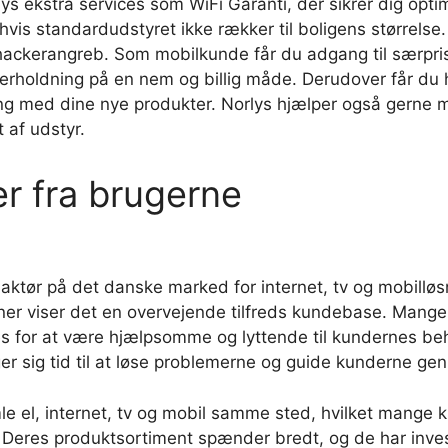
lys ekstra services som WiFi Garanti, der sikrer dig op
 hvis standardudstyret ikke rækker til boligens størrelse
g hackerangreb. Som mobilkunde får du adgang til særpri
holdning på en nem og billig måde. Derudover får du hur
g med dine nye produkter. Norlys hjælper også gerne me
 af udstyr.
r fra brugerne
g aktør på det danske marked for internet, tv og mobill
jerner viser det en overvejende tilfreds kundebase. Man
ses for at være hjælpsomme og lyttende til kundernes beh
er sig tid til at løse problemerne og guide kunderne ge
mle el, internet, tv og mobil samme sted, hvilket mange
. Deres produktsortiment spænder bredt, og de har invest