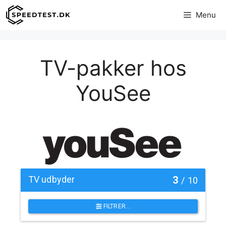
Hop
Menu
til
indhold
TV-pakker hos
YouSee