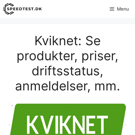
Hop
Menu
til
indhold
Kviknet: Se
produkter, priser,
driftsstatus,
anmeldelser, mm.