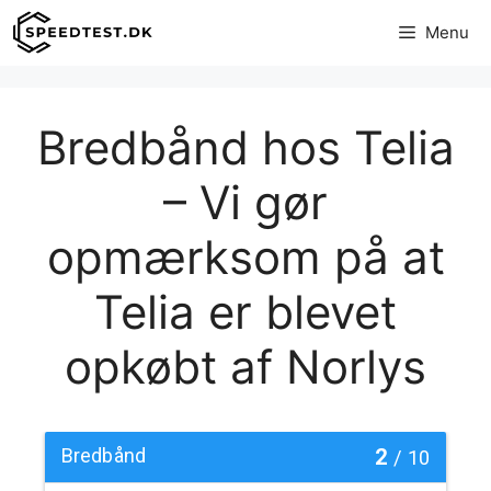
Hop
Menu
til
indhold
Bredbånd hos Telia
– Vi gør
opmærksom på at
Telia er blevet
opkøbt af Norlys