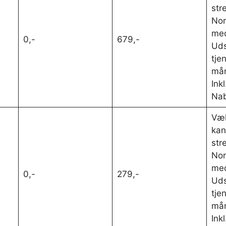
str
Nor
me
0,-
679,-
Uds
tje
må
Ink
Nab
Væl
kan
str
Nor
me
0,-
279,-
Uds
tje
må
Ink