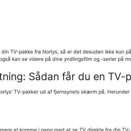
 din TV-pakke fra Norlys, så er det desuden ikke kun på 
d også kan se videre på dine yndlingsfilm og -serier på mo
tning: Sådan får du en TV-p
Norlys’ TV-pakker ud af fjernsynets skærm på. Herunder g
ere at komme i gang med at se TV direkte fra din TV-pa