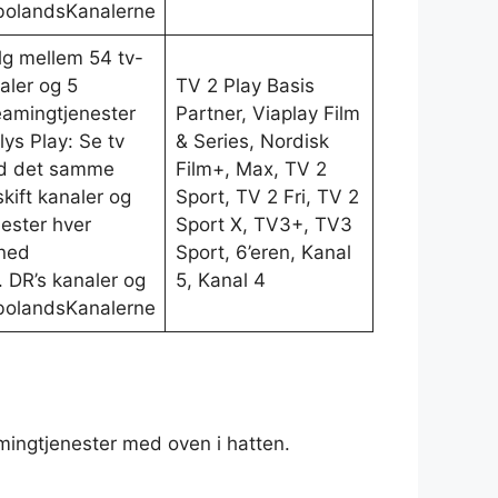
olandsKanalerne
g mellem 54 tv-
aler og 5
TV 2 Play Basis
eamingtjenester
Partner, Viaplay Film
lys Play: Se tv
& Series, Nordisk
d det samme
Film+, Max, TV 2
kift kanaler og
Sport, TV 2 Fri, TV 2
nester hver
Sport X, TV3+, TV3
ned
Sport, 6’eren, Kanal
l. DR’s kanaler og
5, Kanal 4
olandsKanalerne
amingtjenester med oven i hatten.