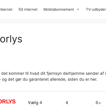
ibernet
5G internet
Mobilabonnement
TV-udbyde
orlys
år det kommer til hvad dit fjernsyn derhjemme sender af i
 og det gør du garanteret allerede, siden du er her.