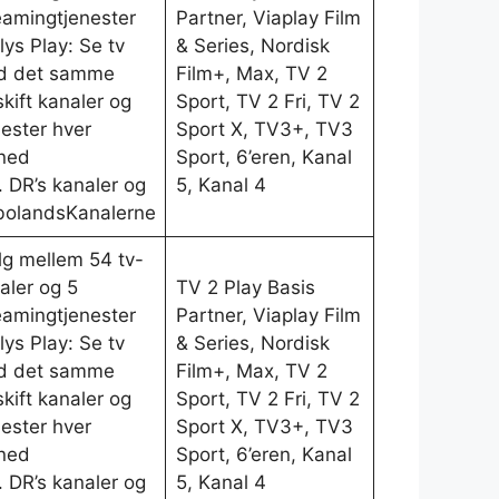
eamingtjenester
Partner, Viaplay Film
lys Play: Se tv
& Series, Nordisk
d det samme
Film+, Max, TV 2
kift kanaler og
Sport, TV 2 Fri, TV 2
nester hver
Sport X, TV3+, TV3
ned
Sport, 6’eren, Kanal
l. DR’s kanaler og
5, Kanal 4
olandsKanalerne
g mellem 54 tv-
aler og 5
TV 2 Play Basis
eamingtjenester
Partner, Viaplay Film
lys Play: Se tv
& Series, Nordisk
d det samme
Film+, Max, TV 2
kift kanaler og
Sport, TV 2 Fri, TV 2
nester hver
Sport X, TV3+, TV3
ned
Sport, 6’eren, Kanal
l. DR’s kanaler og
5, Kanal 4