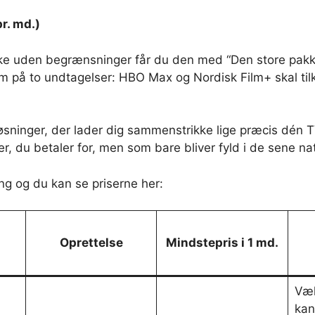
r. md.)
ke uden begrænsninger får du den med “Den store pakke”
om på to undtagelser: HBO Max og Nordisk Film+ skal ti
øsninger, der lader dig sammenstrikke lige præcis dén T
, du betaler for, men som bare bliver fyld i de sene nat
ng og du kan se priserne her:
Oprettelse
Mindstepris i 1 md.
Væl
kan