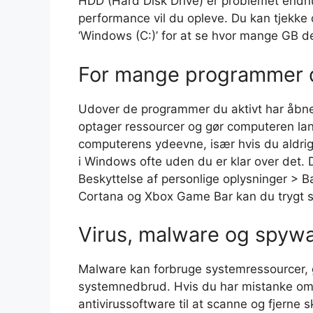
HDD (Hard Disk Drive) er problemet endnu
performance vil du opleve. Du kan tjekke 
‘Windows (C:)’ for at se hvor mange GB de
For mange programmer d
Udover de programmer du aktivt har åbn
optager ressourcer og gør computeren 
computerens ydeevne, især hvis du aldr
i Windows ofte uden du er klar over det. D
Beskyttelse af personlige oplysninger >
Cortana og Xbox Game Bar kan du trygt sl
Virus, malware og spyw
Malware kan forbruge systemressourcer,
systemnedbrud. Hvis du har mistanke om
antivirussoftware til at scanne og fjerne 