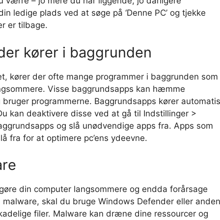
 værre – jo mere du har liggende, jo dårligere
din ledige plads ved at søge på ‘Denne PC’ og tjekke
r er tilbage.
er kører i baggrunden
et, kører der ofte mange programmer i baggrunden som
langsommere. Visse baggrundsapps kan hæmme
ig bruger programmerne. Baggrundsapps kører automati
u kan deaktivere disse ved at gå til Indstillinger >
 Baggrundsapps og slå unødvendige apps fra. Apps som
å fra for at optimere pc’ens ydeevne.
are
 gøre din computer langsommere og endda forårsage
 malware, skal du bruge Windows Defender eller ande
skadelige filer. Malware kan dræne dine ressourcer og