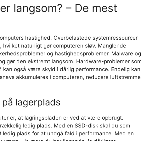
er langsom? – De mest
in computers hastighed. Overbelastede systemressourcer
p, hvilket naturligt gør computeren sløv. Manglende
sikkerhedsproblemer og hastighedsproblemer. Malware og
 og gør den ekstremt langsom. Hardware-problemer so
M kan også være skyld i dårlig performance. Endelig kan
 snavs akkumuleres i computeren, reducere luftstrømm
 på lagerplads
er er, at lagringspladen er ved at være opbrugt.
strækkelig ledig plads. Med en SSD-disk skal du som
 ledig plads for at undgå fald i performance. Med en