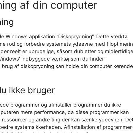
ing af din computer
ning
e Windows applikation “Diskoprydning”. Dette værktøj
erne rod og forbedre systemets ydeevne med filoptimerin
er reelt er ubrugelige, såsom dubletter og midlertidig
d Windows’ indbyggede værktøj som du finder i
g brug af diskoprydning kan holde din computer kørende
du ikke bruger
lerede programmer og afinstaller programmer du ikke
omputeren mere performance, da disse programmer kan
-ressourcer og andre ting der kan sænke ydeevnen. De
rbedre systemsikkerheden. Afinstallation af programmer