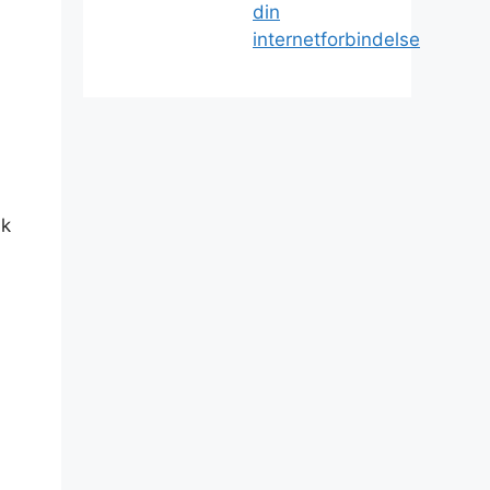
din
internetforbindelse
sk
n