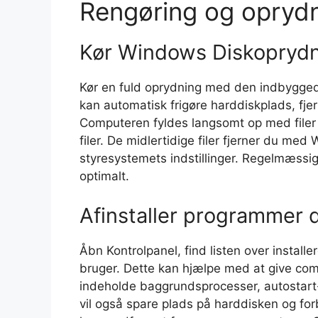
Rengøring og oprydn
Kør Windows Diskopryd
Kør en fuld oprydning med den indbygged
kan automatisk frigøre harddiskplads, fj
Computeren fyldes langsomt op med filer d
filer. De midlertidige filer fjerner du me
styresystemets indstillinger. Regelmæssi
optimalt.
Afinstaller programmer 
Åbn Kontrolpanel, find listen over instal
bruger. Dette kan hjælpe med at give c
indeholde baggrundsprocesser, autostart
vil også spare plads på harddisken og fo