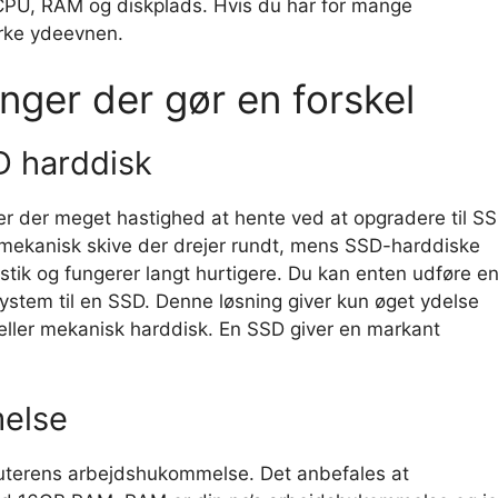
CPU, RAM og diskplads. Hvis du har for mange
rke ydeevnen.
ger der gør en forskel
D harddisk
r der meget hastighed at hente ved at opgradere til SS
mekanisk skive der drejer rundt, mens SSD-harddiske
tik og fungerer langt hurtigere. Du kan enten udføre e
system til en SSD. Denne løsning giver kun øget ydelse
ler mekanisk harddisk. En SSD giver en markant
else
puterens arbejdshukommelse. Det anbefales at