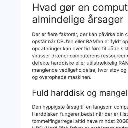
Hvad gør en comput
almindelige årsager
Der er flere faktorer, der kan påvirke d
opstår når CPU’en eller RAM’en er fyldt o
opdateringer kan over tid føre til både 
virusser dræner computerens ressourcer
defekte harddiske eller utilstrækkelig RA
manglende vedligeholdelse, hvor støv og
og overophede maskinen.
Fuld harddisk og mangel
Den hyppigste årsag til en langsom comput
Harddisken fungerer bedst når der er til
tommelfingerregel altid have mindst 20GB