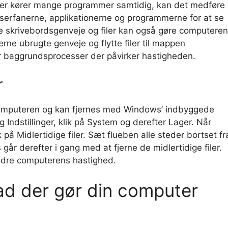
ler kører mange programmer samtidig, kan det medføre
serfanerne, applikationerne og programmerne for at se
skrivebordsgenveje og filer kan også gøre computeren
rne ubrugte genveje og flytte filer til mappen
er baggrundsprocesser der påvirker hastigheden.
r
å computeren og kan fjernes med Windows’ indbyggede
 Indstillinger, klik på System og derefter Lager. Når
på Midlertidige filer. Sæt flueben alle steder bortset fr
 går derefter i gang med at fjerne de midlertidige filer.
bedre computerens hastighed.
ad der gør din computer