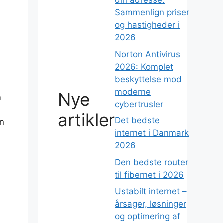
din adresse:
Sammenlign priser
og hastigheder i
2026
Norton Antivirus
2026: Komplet
beskyttelse mod
moderne
Nye
m
cybertrusler
artikler
Det bedste
en
internet i Danmark
2026
Den bedste router
til fibernet i 2026
Ustabilt internet –
årsager, løsninger
og optimering af